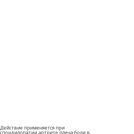
Действие применяется при
спондилопатии артрите плеча боли в