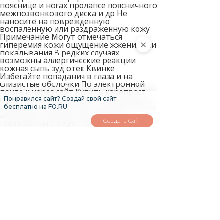
пояснице и ногах пролапсе поясничного
межпозвонкового диска и др Не
наносите на поврежденную
воспаленную или раздраженную кожу
Примечание Могут отмечаться
×
гиперемия кожи ощущение жжения или
покалывания В редких случаях
возможны аллергические реакции
кожная сыпь зуд отек Квинке
Избегайте попадания в глаза и на
слизистые оболочки По электронной
почте и через сайт Купить карепрост
Сургут можете оформить заказ Купить
Понравился сайт? Создай свой сайт
карепрост Саранск При возникновении
бесплатно на FO.RU
аллергических реакций лечение
Создать Сайт
препаратом следует прекратить в
случае необходимости следует
провести десенсибилизирующую
терапию Предназначено для быстрого
облегчения боли в сухожилиях и
суставах вызванной травмами или
дегенеративными заболеваниями
суставов оказывает быстрое и
выраженное обезболивающее
действие ослабляет болевой синдром в
том числе артралгию в покое и при
движении Оставьте отзыв об этом
товаре первым Эффективное наружное